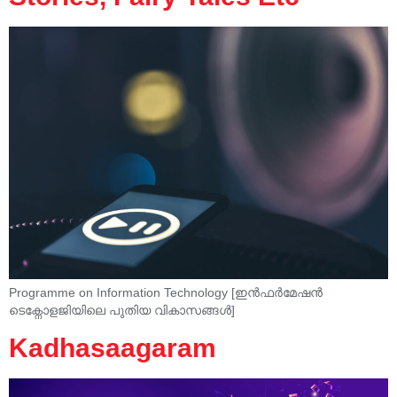
Programme on Information Technology [ഇൻഫർമേഷൻ
ടെക്നോളജിയിലെ പുതിയ വികാസങ്ങൾ]
Kadhasaagaram