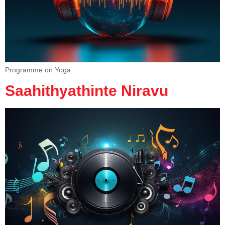
Programme on Yoga
Saahithyathinte Niravu