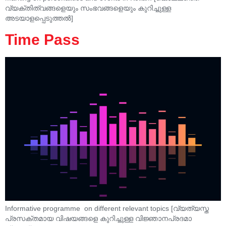
വ്യക്തിത്വങ്ങളെയും സംഭവങ്ങളെയും കുറിച്ചുള്ള
അടയാളപ്പെടുത്തൽ]
Time Pass
Informative programme on different relevant topics [വ്യത്യസ്ത
പ്രസക്തമായ വിഷയങ്ങളെ കുറിച്ചുള്ള വിജ്ഞാനപ്രദമാ